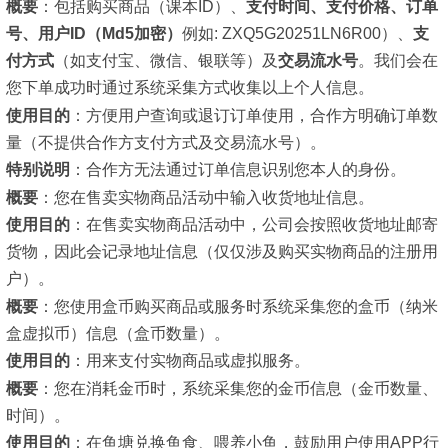
概要
：
包括购买商品（课本ID）、
支付时间、支付价格、订单
号、用户ID（Md5加密）
例如: ZXQ5G20251LN6R00）、
支
付方式
（如支付宝、微信、银联等）及
交易流水号
。我们会在
您下单成功时通过系统采集方式收集以上个人信息。
使用目的
：
方便用户查询或退订订单使用，合作方明确订单数
量（不提供合作方支付方式及交易流水号）。
特别说明
：
合作方无法通过订单信息识别您本人的身份。
概要
：
您在售卖实物商品活动中输入
收货地址
信息。
使用目的
：
在售卖实物商品活动中，公司会按照收货地址邮寄
货物，因此会记录地址信息（仅仅涉及购买实物商品的注册用
户）。
概要
：
您使用盒币购买商品或服务时系统采集您的
盒币
（纳米
盒虚拟币）信息（盒币数量）。
使用目的
：
用来支付实物商品或虚拟服务。
概要
：
您在消耗金币时，系统采集您的
金币
信息（金币数量、
时间）。
使用目的
：
在鱼塘兑换鱼食、喂养小鱼，鼓励用户使用APP行